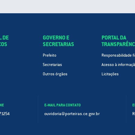
L DE
GOVERNO E
PORTAL DA
ÇOS
SECRETARIAS
TRANSPARÊNC
Prefeito
Responsabilidade fi
Secretarias
Acesso à informaç
Outros órgãos
Licitações
NE
E-MAIL PARA CONTATO
E
.1254
ouvidoria@porteiras.ce.gov.br
R