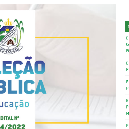
E
C
F
E
P
E
P
E
P
M
P