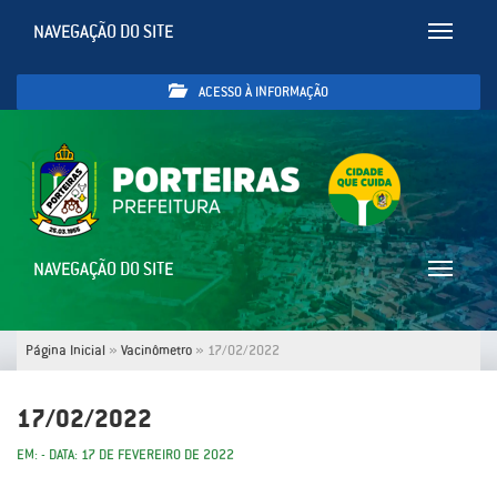
NAVEGAÇÃO DO SITE
Toggle
navigatio
ACESSO À INFORMAÇÃO
NAVEGAÇÃO DO SITE
Toggle
navigatio
Página Inicial
»
Vacinômetro
»
17/02/2022
17/02/2022
EM: - DATA: 17 DE FEVEREIRO DE 2022