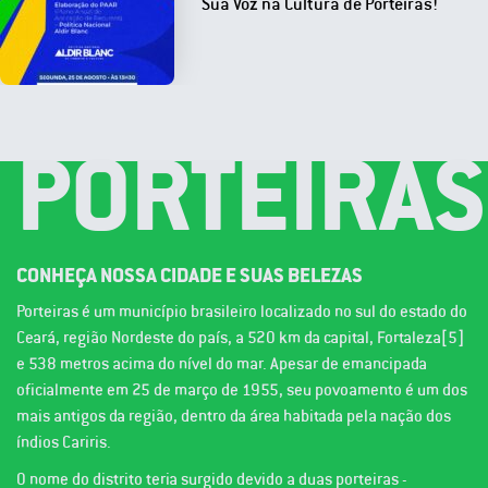
Sua Voz na Cultura de Porteiras!
PORTEIRAS
CONHEÇA NOSSA CIDADE E SUAS BELEZAS
Porteiras é um município brasileiro localizado no sul do estado do
Ceará, região Nordeste do país, a 520 km da capital, Fortaleza[5]
e 538 metros acima do nível do mar. Apesar de emancipada
oficialmente em 25 de março de 1955, seu povoamento é um dos
mais antigos da região, dentro da área habitada pela nação dos
índios Cariris.
O nome do distrito teria surgido devido a duas porteiras -