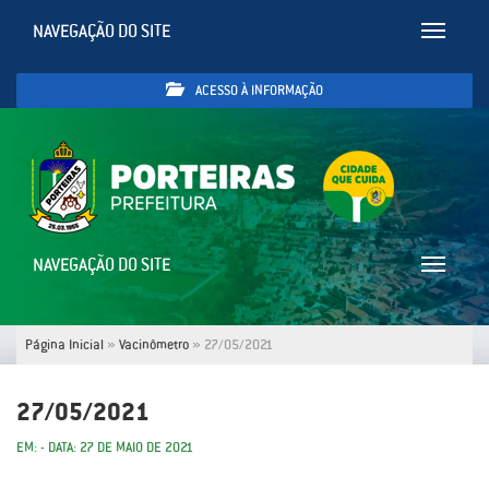
NAVEGAÇÃO DO SITE
Toggle
navigatio
ACESSO À INFORMAÇÃO
NAVEGAÇÃO DO SITE
Toggle
navigatio
Página Inicial
»
Vacinômetro
»
27/05/2021
27/05/2021
EM: - DATA: 27 DE MAIO DE 2021