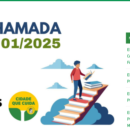
E
C
F
E
P
E
P
E
P
M