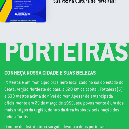
Sua Voz na Cultura de Porteiras!
PORTEIRAS
CONHEÇA NOSSA CIDADE E SUAS BELEZAS
Porteiras é um município brasileiro localizado no sul do estado do
Ceará, região Nordeste do país, a 520 km da capital, Fortaleza[5]
e 538 metros acima do nível do mar. Apesar de emancipada
oficialmente em 25 de março de 1955, seu povoamento é um dos
mais antigos da região, dentro da área habitada pela nação dos
índios Cariris.
O nome do distrito teria surgido devido a duas porteiras -