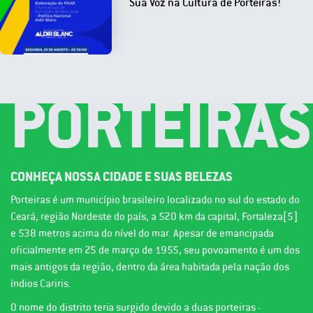
Sua Voz na Cultura de Porteiras!
PORTEIRAS
CONHEÇA NOSSA CIDADE E SUAS BELEZAS
Porteiras é um município brasileiro localizado no sul do estado do
Ceará, região Nordeste do país, a 520 km da capital, Fortaleza[5]
e 538 metros acima do nível do mar. Apesar de emancipada
oficialmente em 25 de março de 1955, seu povoamento é um dos
mais antigos da região, dentro da área habitada pela nação dos
índios Cariris.
O nome do distrito teria surgido devido a duas porteiras -