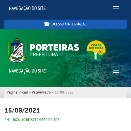
NAVEGAÇÃO DO SITE
Toggle
navigatio
ACESSO À INFORMAÇÃO
NAVEGAÇÃO DO SITE
Toggle
navigatio
Página Inicial
»
Vacinômetro
»
15/09/2021
15/09/2021
EM: - DATA: 15 DE SETEMBRO DE 2021