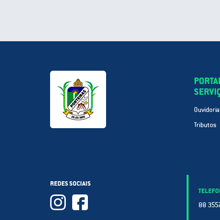
PORTA
SERVI
Ouvidoria
Tributos
REDES SOCIAIS
TELEFO
88 3557