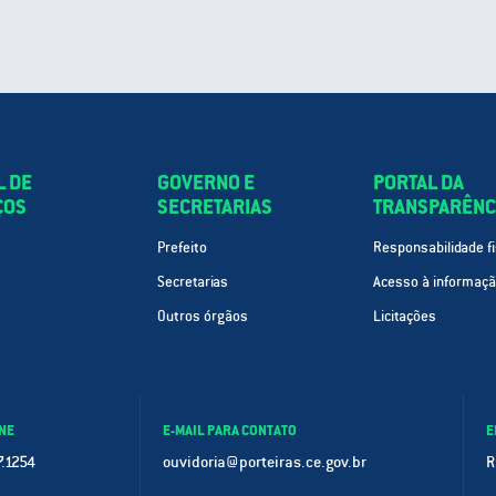
L DE
GOVERNO E
PORTAL DA
ÇOS
SECRETARIAS
TRANSPARÊNC
Prefeito
Responsabilidade fi
Secretarias
Acesso à informaç
Outros órgãos
Licitações
NE
E-MAIL PARA CONTATO
E
.1254
ouvidoria@porteiras.ce.gov.br
R