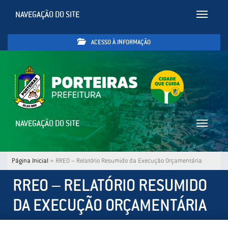
NAVEGAÇÃO DO SITE
Toggle
navigatio
ACESSO À INFORMAÇÃO
NAVEGAÇÃO DO SITE
Toggle
navigatio
Página Inicial
»
RREO – Relatório Resumido da Execução Orçamentária
RREO – RELATÓRIO RESUMIDO
DA EXECUÇÃO ORÇAMENTÁRIA