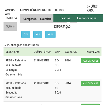
OPÇÕES
CAMPOS
COMPETÊNCIA
EXERCÍCIO
FILTRAR
.
PARA
PARA
PESQUISA
EXPORTAÇÃO
CSV
XLS
XLSX
87 Publicações encontradas
DESCRIÇÃO
COMPETÊNCIA
DATA
EXERCÍCIO
VISUALIZAR
RREO – Relatório
5º BIMESTRE
30-
2014
MAIS DETALHES
Resumido da
09-
Execução
2014
Orçamentária
RREO – Relatório
4º BIMESTRE
30-
2014
MAIS DETALHES
Resumido da
11-
Execução
2014
Orçamentária