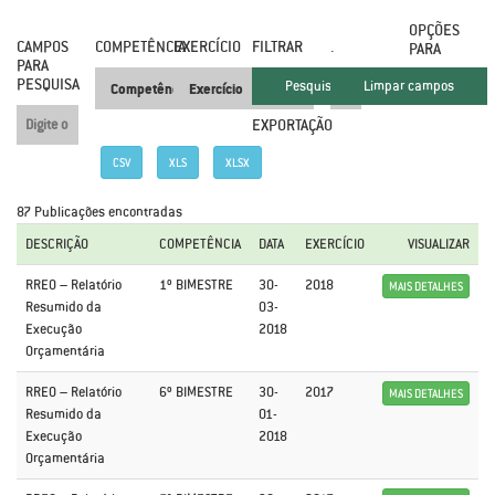
OPÇÕES
CAMPOS
COMPETÊNCIA
EXERCÍCIO
FILTRAR
.
PARA
PARA
PESQUISA
EXPORTAÇÃO
CSV
XLS
XLSX
87 Publicações encontradas
DESCRIÇÃO
COMPETÊNCIA
DATA
EXERCÍCIO
VISUALIZAR
RREO – Relatório
1º BIMESTRE
30-
2018
MAIS DETALHES
Resumido da
03-
Execução
2018
Orçamentária
RREO – Relatório
6º BIMESTRE
30-
2017
MAIS DETALHES
Resumido da
01-
Execução
2018
Orçamentária