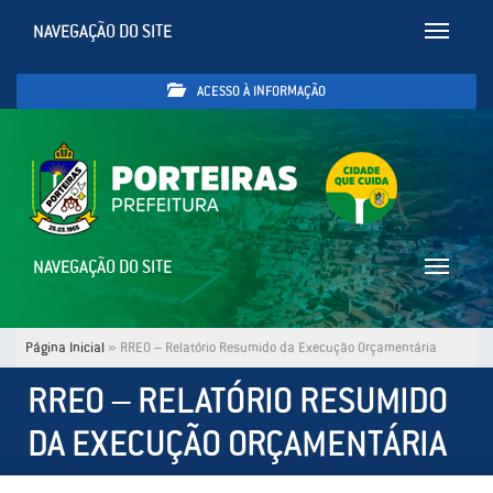
NAVEGAÇÃO DO SITE
Toggle
navigatio
ACESSO À INFORMAÇÃO
NAVEGAÇÃO DO SITE
Toggle
navigatio
Página Inicial
»
RREO – Relatório Resumido da Execução Orçamentária
RREO – RELATÓRIO RESUMIDO
DA EXECUÇÃO ORÇAMENTÁRIA