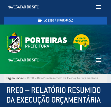
NAVEGAÇÃO DO SITE
Toggle
navigatio
ACESSO À INFORMAÇÃO
NAVEGAÇÃO DO SITE
Toggle
navigatio
Página Inicial
»
RREO – Relatório Resumido da Execução Orçamentária
RREO – RELATÓRIO RESUMIDO
DA EXECUÇÃO ORÇAMENTÁRIA