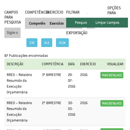
OPÇÕES
CAMPOS
COMPETÊNCIA
EXERCÍCIO
FILTRAR
.
PARA
PARA
PESQUISA
EXPORTAÇÃO
CSV
XLS
XLSX
87 Publicações encontradas
DESCRIÇÃO
COMPETÊNCIA
DATA
EXERCÍCIO
VISUALIZAR
RREO – Relatório
3º BIMESTRE
29-
2016
MAIS DETALHES
Resumido da
07-
Execução
2016
Orçamentária
RREO – Relatório
2º BIMESTRE
30-
2016
MAIS DETALHES
Resumido da
05-
Execução
2016
Orçamentária